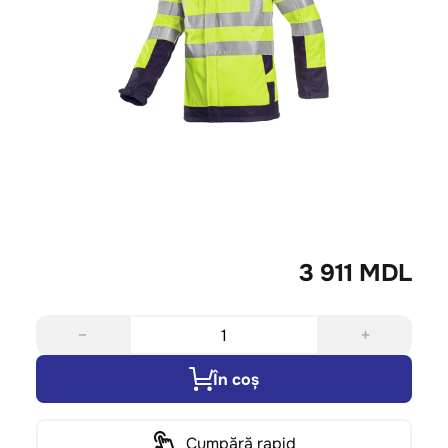
3 911 MDL
−
+
În coș
Cumpără rapid