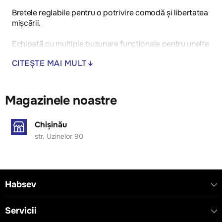
Bretele reglabile pentru o potrivire comodă și libertatea
mișcării.
Echipată cu multiple buzunare funcționale pentru unelte
și obiecte personale.
CITEȘTE MAI MULT
Cusături întărite pentru rezistență sporită.
Ideală pentru utilizare în construcții, producție și alte
Magazinele noastre
domenii cu cerințe ridicate pentru echipamentul de
lucru.
Chișinău
str. Uzinelor 90
Habsev
Servicii