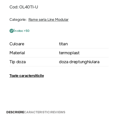
Cod: OL40TI-U
Categorie:
Rame seria Line Modular
În stoc >50
Culoare
titan
Material
termoplast
Tip doza
doza dreptunghiulara
Toate caractersiticile
DESCRIERE
CARACTERISTICI
REVIEWS