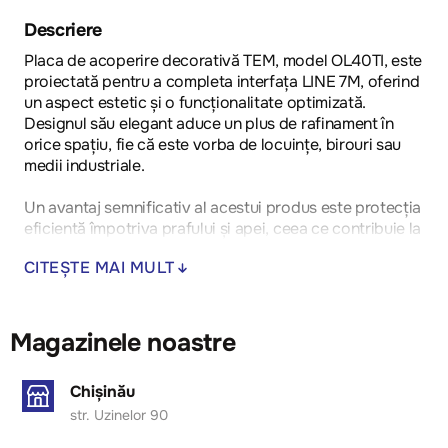
Descriere
Placa de acoperire decorativă TEM, model OL40TI, este
proiectată pentru a completa interfața LINE 7M, oferind
un aspect estetic și o funcționalitate optimizată.
Designul său elegant aduce un plus de rafinament în
orice spațiu, fie că este vorba de locuințe, birouri sau
medii industriale.
Un avantaj semnificativ al acestui produs este protecția
eficientă împotriva prafului și apei, ceea ce contribuie la
creșterea durabilității și siguranței sistemului electric.
CITEȘTE MAI MULT
Montajul este simplificat, permițând o instalare rapidă și
fără efort, ceea ce este esențial în proiectele de
modernizare sau construcție nouă.
Magazinele noastre
Placa de acoperire OL40TI respectă cerințele
standardului EN 60669-1, precum și directivele RoHS și
Chișinău
CE, garantând conformitatea cu normele de siguranță și
str. Uzinelor 90
protecția mediului.