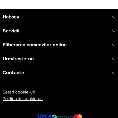
- Tip dispozitiv: Placă de acoperire decorativă
- Serie: LINE 7M
- Conformitate cu standarde: EN 60669-1, RoHS, CE
Habsev
Servicii
Eliberarea comenzilor online
Urmărește-ne
Contacte
Setări cookie-uri
Politica de cookie-uri