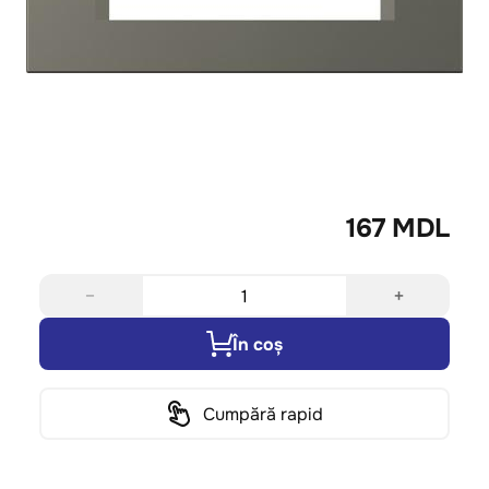
167 MDL
−
+
În coș
Cumpără rapid