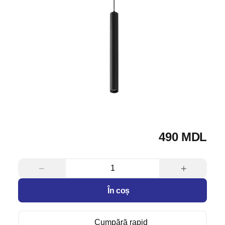
490 MDL
−
+
În coș
Cumpără rapid