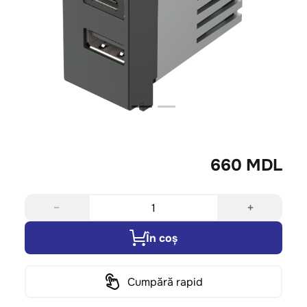
660 MDL
−
+
În coș
Cumpără rapid