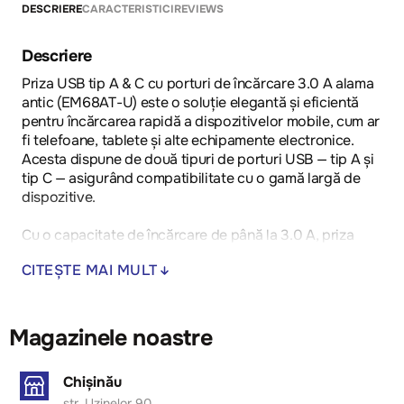
DESCRIERE
CARACTERISTICI
REVIEWS
Descriere
Priza USB tip A & C cu porturi de încărcare 3.0 A alama
antic (EM68AT-U) este o soluție elegantă și eficientă
pentru încărcarea rapidă a dispozitivelor mobile, cum ar
fi telefoane, tablete și alte echipamente electronice.
Acesta dispune de două tipuri de porturi USB — tip A și
tip C — asigurând compatibilitate cu o gamă largă de
dispozitive.
Cu o capacitate de încărcare de până la 3.0 A, priza
oferă o încărcare rapidă și sigură, economisind timp și
CITEȘTE MAI MULT
îmbunătățind performanța procesului de încărcare.
Designul său elegant, de culoare alama antică, adaugă
o notă de rafinament și stil, fiind perfectă pentru a se
integra într-o varietate de interioare, de la birouri și
Magazinele noastre
camere de zi până la spații comerciale.
Chișinău
str. Uzinelor 90