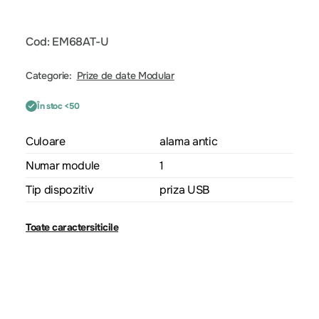
Cod: EM68AT-U
Categorie:
Prize de date Modular
În stoc <50
Culoare
alama antic
Numar module
1
Tip dispozitiv
priza USB
Toate caractersiticile