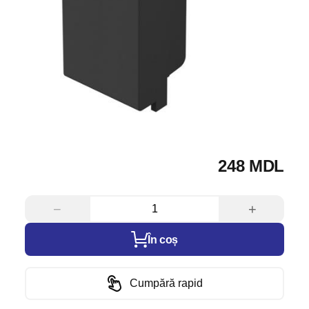
248 MDL
−
+
În coș
Cumpără rapid