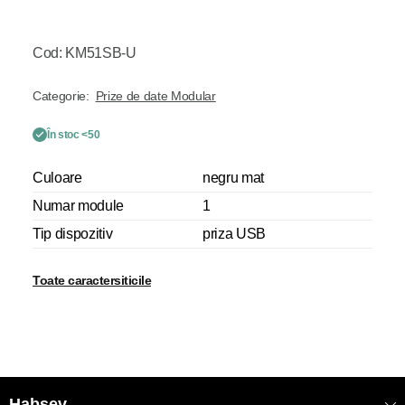
Cod: KM51SB-U
Categorie:
Prize de date Modular
În stoc <50
Culoare
negru mat
Numar module
1
Tip dispozitiv
priza USB
Toate caractersiticile
Habsev