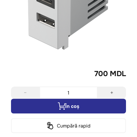
700 MDL
−
+
În coș
Cumpără rapid