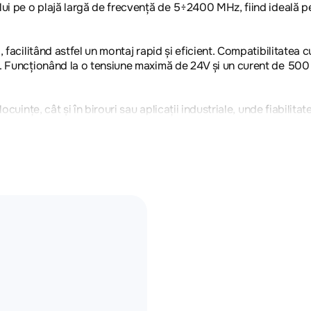
lui pe o plajă largă de frecvență de 5÷2400 MHz, fiind ideală p
 facilitând astfel un montaj rapid și eficient. Compatibilitatea 
te. Funcționând la o tensiune maximă de 24V și un curent de 5
cuințe, cât și în birouri sau aplicații industriale, unde fiabilitat