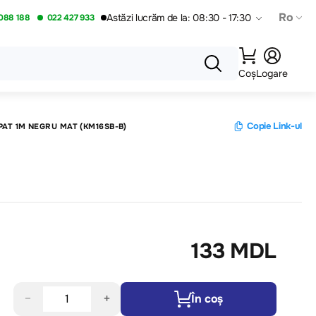
Ro
Astăzi lucrăm de la: 08:30 - 17:30
088 188
022 427 933
Coș
Logare
Copie Link-ul
PAT 1M NEGRU MAT (KM16SB-B)
133 MDL
−
+
În coș