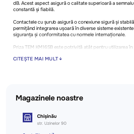
dB. Acest aspect asigură o calitate superioară a semnalu
constantă și fiabilă.
Contactele cu șurub asigură o conexiune sigură și stabilă,
permițând integrarea ușoară în diverse sisteme existen
siguranța și conformitatea cu normele internaționale.
Priza TEM KM16SB este potrivită atât pentru utilizarea în lo
CITEȘTE MAI MULT
- Tip dispozitiv: Priză SAT de sfârșit de linie
- Atenuare: < 1 dB
- Plajă de frecvență: 5÷2400 MHz
- Tensiune nominală: 24V
- Curent nominal: 500 mA
- Compatibilitate: IEC 60169-2 masculin
Magazinele noastre
- Conformitate cu standardele: EN 50083-1
Chișinău
str. Uzinelor 90