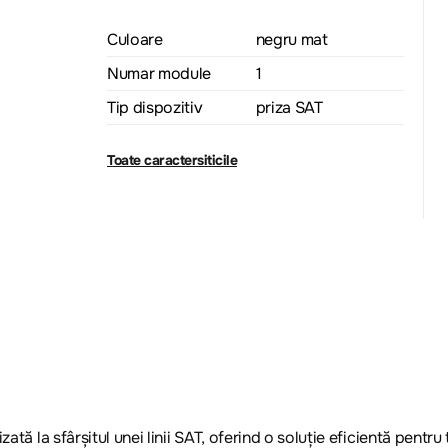
Culoare
negru mat
Numar module
1
Tip dispozitiv
priza SAT
Toate caractersiticile
zată la sfârșitul unei linii SAT, oferind o soluție eficientă pent