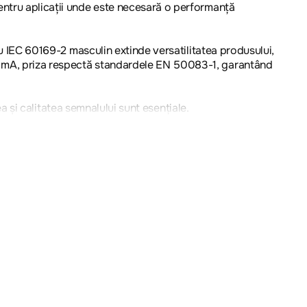
entru aplicații unde este necesară o performanță
cu IEC 60169-2 masculin extinde versatilitatea produsului,
00 mA, priza respectă standardele EN 50083-1, garantând
ea și calitatea semnalului sunt esențiale.