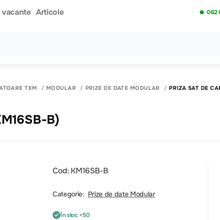
i vacante
Articole
062 
Toate rezultatele căutării [0 de produse]
PATOARE TEM
MODULAR
PRIZE DE DATE MODULAR
PRIZA SAT DE CA
(KM16SB-B)
Cod: KM16SB-B
Categorie:
Prize de date Modular
În stoc <50