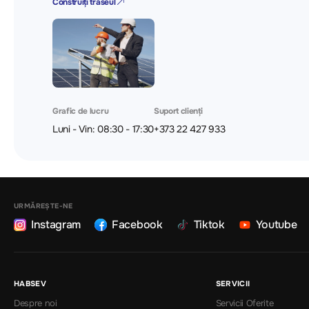
Construiți traseul
Grafic de lucru
Suport clienți
Luni - Vin: 08:30 - 17:30
+373 22 427 933
URMĂREȘTE-NE
Instagram
Facebook
Tiktok
Youtube
HABSEV
SERVICII
Despre noi
Servicii Oferite