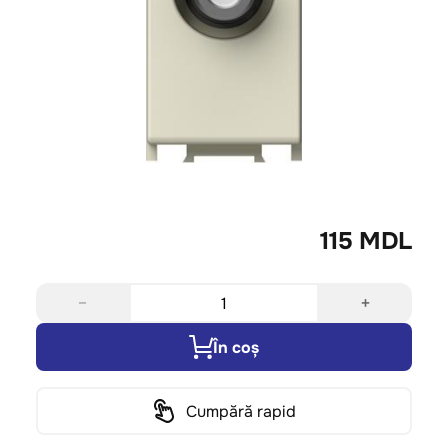
115 MDL
−
+
În coș
Cumpără rapid