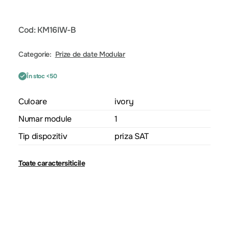
Cod: KM16IW-B
Categorie:
Prize de date Modular
În stoc <50
Culoare
ivory
Numar module
1
Tip dispozitiv
priza SAT
Toate caractersiticile