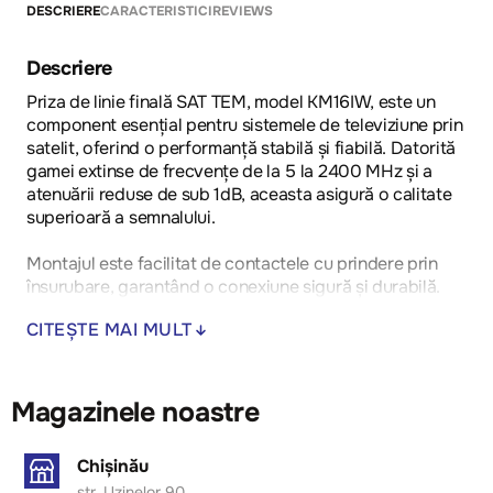
DESCRIERE
CARACTERISTICI
REVIEWS
Descriere
Priza de linie finală SAT TEM, model KM16IW, este un
component esențial pentru sistemele de televiziune prin
satelit, oferind o performanță stabilă și fiabilă. Datorită
gamei extinse de frecvențe de la 5 la 2400 MHz și a
atenuării reduse de sub 1dB, aceasta asigură o calitate
superioară a semnalului.
Montajul este facilitat de contactele cu prindere prin
însurubare, garantând o conexiune sigură și durabilă.
Conectorul de tip masculin, conform standardului IEC
CITEȘTE MAI MULT
60169-2, permite integrarea ușoară în diverse
configurații de cablare.
Priza este conformă cu standardul EN 50083-1, ceea
Magazinele noastre
ce subliniază calitatea și compatibilitatea sa cu
cerințele moderne. Este ideală pentru utilizare în spații
Chișinău
rezidențiale și comerciale, unde este necesară o soluție
str. Uzinelor 90