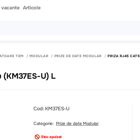
i vacante
Articole
Toate rezultatele căutării [0 de produse]
PATOARE TEM
MODULAR
PRIZE DE DATE MODULAR
PRIZA RJ45 CAT5
iu (KM37ES-U) L
Cod: KM37ES-U
Categorie:
Prize de date Modular
Stoc epuizat