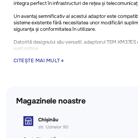
integra perfect în infrastructuri de rețea și telecomunicaț
Un avantaj semnificativ al acestui adaptor este compatibi
sisteme existente fără necesitatea unor modificări supl
siguranța și conformitatea în utilizare.
Datorită designului său versatil, adaptorul TEM KM37ES este
sunt critice.
CITEȘTE MAI MULT
- Tip dispozitiv: Adaptor KS pentru CAT5e, RJ45 8/8
- Compatibilitate: AMP, Avaya, Brandrex, FMT, Mfico, Ty
- Conformitate cu standardele: IEC 60603-7
Magazinele noastre
Chișinău
str. Uzinelor 90