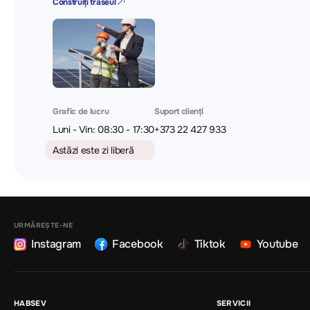
Construiți traseul
Grafic de lucru
Suport clienți
Luni - Vin: 08:30 - 17:30
+373 22 427 933
Astăzi este zi liberă
URMĂREȘTE-NE
Instagram
Facebook
Tiktok
Youtube
HABSEV
SERVICII