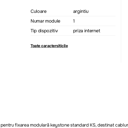
Culoare
argintiu
Numar module
1
Tip dispozitiv
priza internet
Toate caractersiticile
pentru fixarea modulară keystone standard KS, destinat cablur