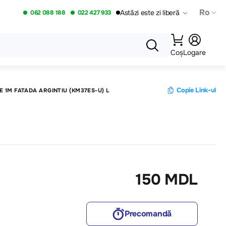
Ro
Astăzi este zi liberă
062 088 188
022 427 933
Coș
Logare
Copie Link-ul
E 1M FATADA ARGINTIU (KM37ES-U) L
150 MDL
Precomandă