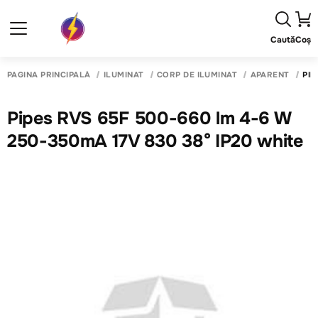
Caută
Coș
PAGINA PRINCIPALĂ
ILUMINAT
CORP DE ILUMINAT
APARENT
PIP
Pipes RVS 65F 500-660 lm 4-6 W
250-350mA 17V 830 38° IP20 white