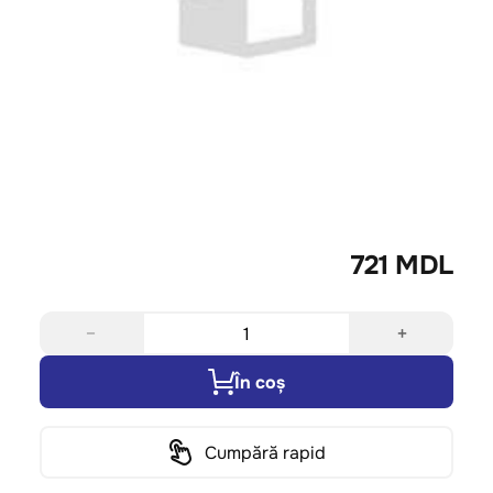
721 MDL
−
+
În coș
Cumpără rapid