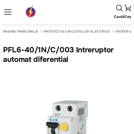
Caută
Coș
PAGINA PRINCIPALĂ
PROTECȚIA CIRCUITELOR ELECTRICE
INTRERUP
PFL6-40/1N/C/003 Intreruptor
automat diferential