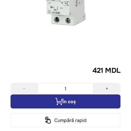
421 MDL
−
+
În coș
Cumpără rapid