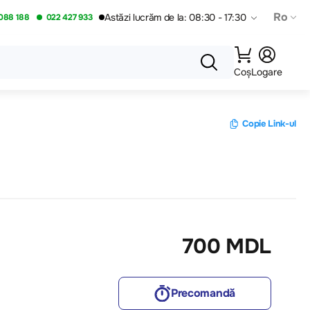
Ro
Astăzi lucrăm de la: 08:30 - 17:30
088 188
022 427 933
Coș
Logare
Copie Link-ul
700 MDL
Precomandă