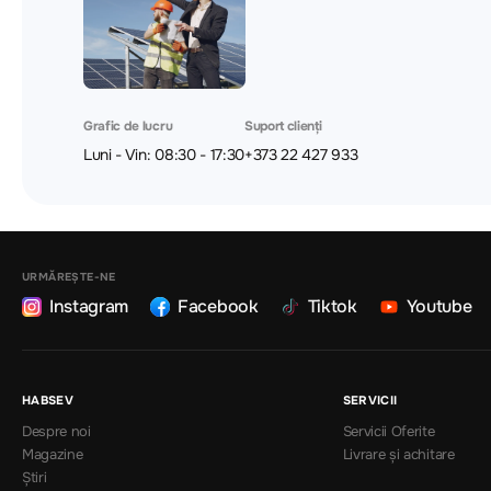
Grafic de lucru
Suport clienți
Luni - Vin: 08:30 - 17:30
+373 22 427 933
URMĂREȘTE-NE
Instagram
Facebook
Tiktok
Youtube
HABSEV
SERVICII
Despre noi
Servicii Oferite
Magazine
Livrare și achitare
Știri