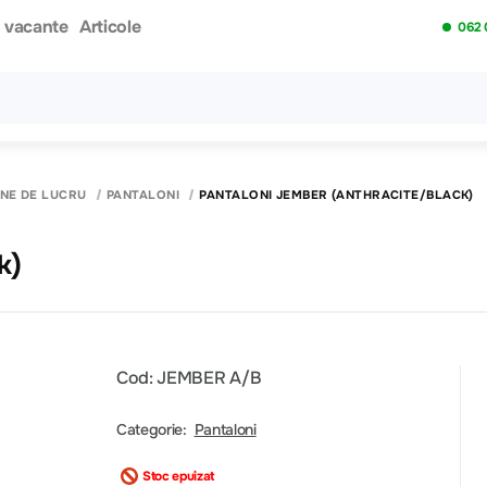
i vacante
Articole
062 
Toate rezultatele căutării [0 de produse]
INE DE LUCRU
PANTALONI
PANTALONI JEMBER (ANTHRACITE/BLACK)
k)
Cod: JEMBER A/B
Categorie:
Pantaloni
Stoc epuizat