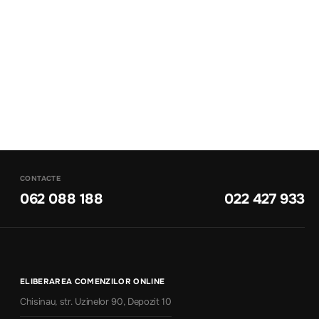
CONTACTE
062 088 188
022 427 933
ELIBERAREA COMENZILOR ONLINE
Chisinau, str. Uzinelor 90, Depozit 10