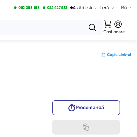
Ro
Astăzi este zi liberă
062 088 188
022 427 933
Coș
Logare
Copie Link-ul
Precomandă