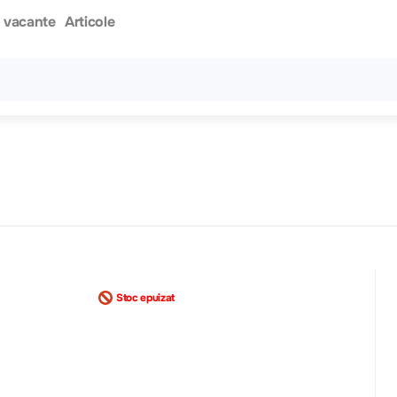
i vacante
Articole
Toate rezultatele căutării [0 de produse]
Stoc epuizat