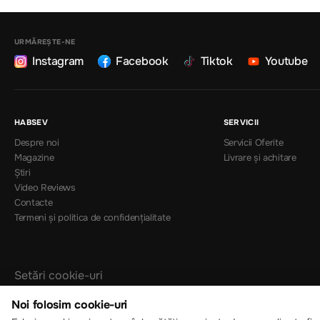
URMĂREȘTE-NE
Instagram
Facebook
Tiktok
Youtube
HABSEV
SERVICII
Despre noi
Servicii Oferite
Magazine
Livrare și achitare
Știri
Video Reviews
Contacte
Termeni și politica de confidențialitate
Setări cookie-uri
Politica de cookie-uri
Noi folosim cookie-uri