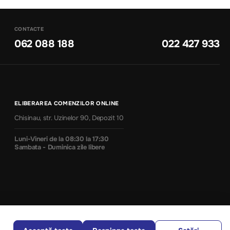
CONTACTE
062 088 188
022 427 933
ELIBERAREA COMENZILOR ONLINE
Chisinau, str. Uzinelor 90, Depozit 10
Luni-Vineri de la 08:30 la 17:30
Sambata - Duminica zile libere