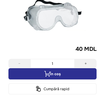
40 MDL
−
+
În coș
Cumpără rapid