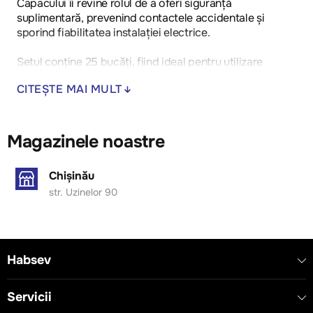
Capacului îi revine rolul de a oferi siguranță
suplimentară, prevenind contactele accidentale și
sporind fiabilitatea instalației electrice.
Setul conține 25 bucăți, fiind ideal pentru utilizare
profesională și montaj în serie.
CITEȘTE MAI MULT
Magazinele noastre
Chișinău
str. Uzinelor 90
Habsev
Servicii