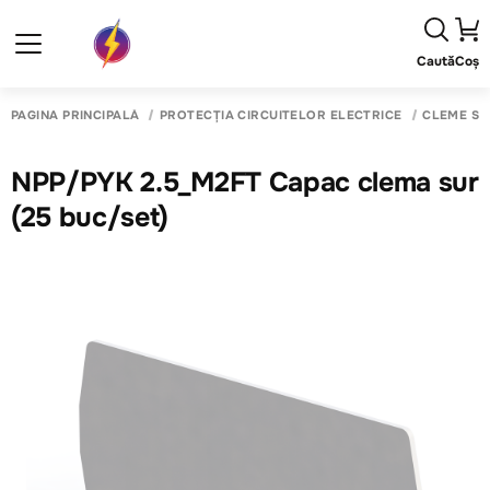
Caută
Coș
PAGINA PRINCIPALĂ
PROTECȚIA CIRCUITELOR ELECTRICE
CLEME SI
NPP/PYK 2.5_M2FT Capac clema sur
(25 buc/set)