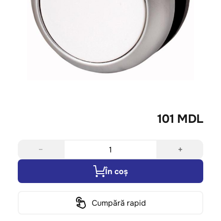
101 MDL
−
+
În coș
Cumpără rapid