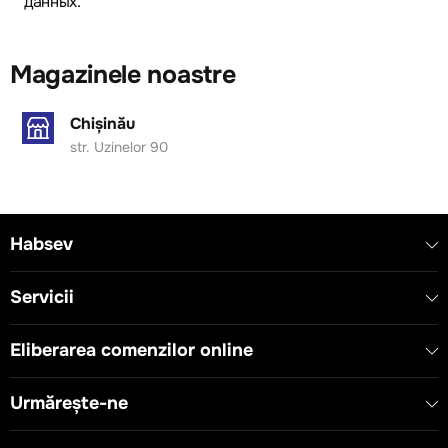
данных.
Magazinele noastre
Chișinău
str. Uzinelor 90
Habsev
Servicii
Eliberarea comenzilor online
Urmărește-ne