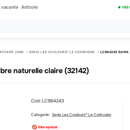
i vacante
Articole
062 
Toate rezultatele căutării [0 de produse]
PATOARE JUNG
SERIA LES COULEURS® LE CORBUSIER
LC984243 RAMA 
e naturelle claire (32142)
Cod: LC984243
Categorie:
Seria Les Couleurs® Le Corbusier
Stoc epuizat