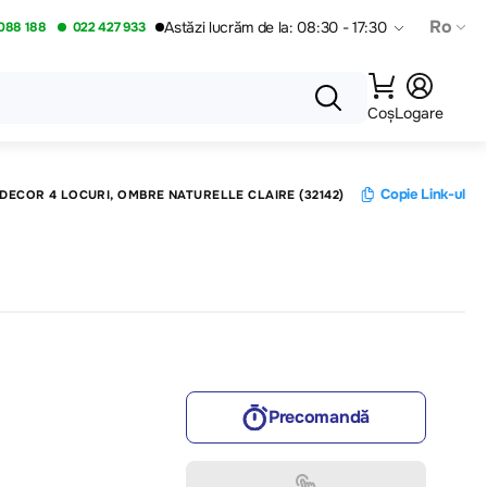
Ro
Astăzi lucrăm de la: 08:30 - 17:30
088 188
022 427 933
Coș
Logare
Copie Link-ul
DECOR 4 LOCURI, OMBRE NATURELLE CLAIRE (32142)
Precomandă