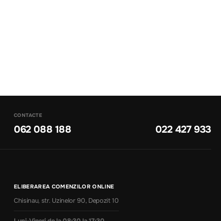
CONTACTE
062 088 188
022 427 933
ELIBERAREA COMENZILOR ONLINE
Chisinau, str. Uzinelor 90, Depozit 10
Luni-Vineri de la 08:30 la 17:30