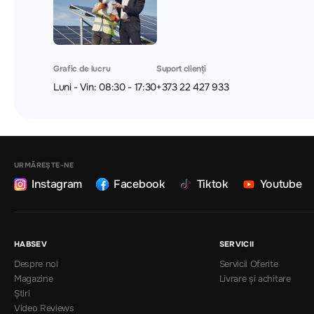
Grafic de lucru
Suport clienți
Luni - Vin: 08:30 - 17:30
+373 22 427 933
URMĂREȘTE-NE
Instagram
Facebook
Tiktok
Youtube
HABSEV
SERVICII
Despre noi
Servicii Oferite
Magazine
Livrare și achitare
Știri
Video Reviews