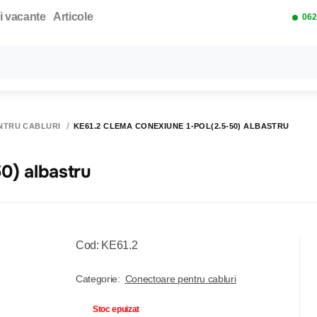
i vacante
Articole
062
Toate rezultatele căutării [0 de produse]
NTRU CABLURI
KE61.2 CLEMA CONEXIUNE 1-POL(2.5-50) ALBASTRU
0) albastru
Cod: KE61.2
Categorie:
Conectoare pentru cabluri
Stoc epuizat