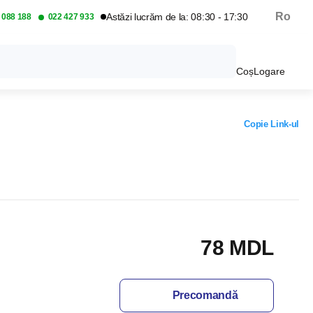
Ro
Astăzi lucrăm de la: 08:30 - 17:30
 088 188
022 427 933
Coș
Logare
Copie Link-ul
78 MDL
Precomandă