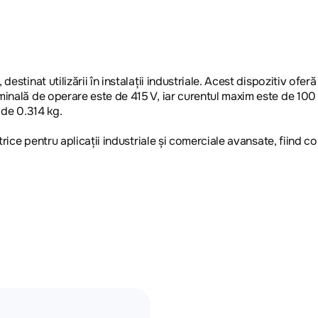
stinat utilizării în instalații industriale. Acest dispozitiv oferă
minală de operare este de 415 V, iar curentul maxim este de 100 
 de 0.314 kg.
rice pentru aplicații industriale și comerciale avansate, fiind com