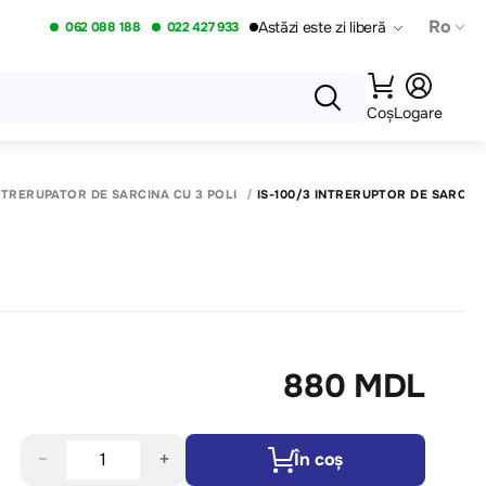
Ro
Astăzi este zi liberă
062 088 188
022 427 933
Coș
Logare
NTRERUPATOR DE SARCINA CU 3 POLI
IS-100/3 INTRERUPTOR DE SARCIN
880 MDL
−
+
În coș