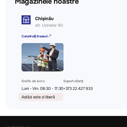
Magazinele noastre
Chișinău
str. Uzinelor 90
Construiți traseul
Grafic de lucru
Suport clienți
Luni - Vin: 08:30 - 17:30
+373 22 427 933
Astăzi este zi liberă