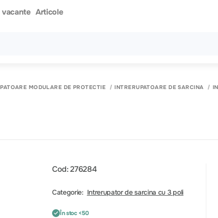
i vacante
Articole
Toate rezultatele căutării [0 de produse]
UPATOARE MODULARE DE PROTECTIE
INTRERUPATOARE DE SARCINA
I
Cod: 276284
Categorie:
Intrerupator de sarcina cu 3 poli
În stoc <50