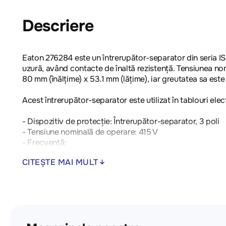
Descriere
Eaton 276284 este un întrerupător-separator din seria IS, de
uzură, având contacte de înaltă rezistență. Tensiunea no
80 mm (înălțime) x 53.1 mm (lățime), iar greutatea sa este
Acest întrerupător-separator este utilizat în tablouri elect
- Dispozitiv de protecție: Întrerupător-separator, 3 poli
- Tensiune nominală de operare: 415 V
- Frecvență:
- Dimensiuni: 60 mm x 80 mm x 53.1 mm
CITEȘTE MAI MULT
- Greutate: 0.314 kg
- Conformitate: RoHS
- Lățime de montaj: 3
- Compatibil cu:
- Curent maxim: 100 A
- Necesită unitate de monitorizare suplimentară: