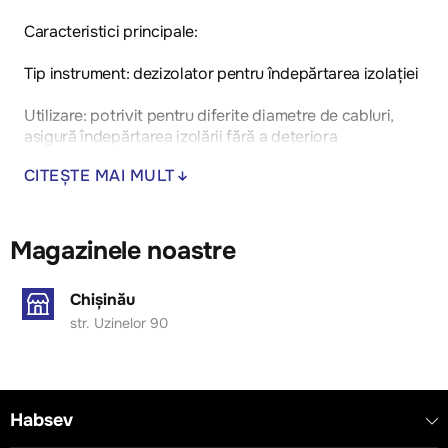
Caracteristici principale:
Tip instrument: dezizolator pentru îndepărtarea izolației
Utilizare: potrivit pentru diferite diametre de cabluri,
asigură îndepărtarea izolării fără a deteriora
conductorul
CITEȘTE MAI MULT
Construcție: mânere ergonomice și reglaj precis al
adâncimii tăierii pentru a preveni tăierea conductorului
Magazinele noastre
Materiale: carcasă robustă și lame metalice rezistente la
uzură, durabile
Chișinău
str. Uzinelor 90
Habsev