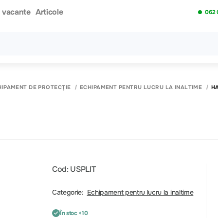
i vacante
Articole
062 
Toate rezultatele căutării [0 de produse]
HIPAMENT DE PROTECȚIE
ECHIPAMENT PENTRU LUCRU LA INALTIME
HA
Cod: USPLIT
Categorie:
Echipament pentru lucru la inaltime
În stoc <10