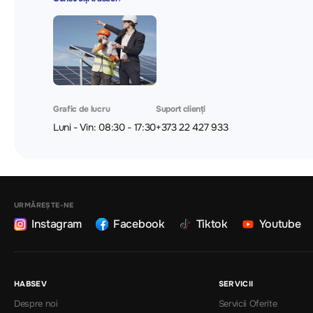
Grafic de lucru
Suport clienți
Luni - Vin: 08:30 - 17:30
+373 22 427 933
URMĂREȘTE-NE
Instagram
Facebook
Tiktok
Youtube
HABSEV
SERVICII
Despre noi
Servicii Oferite