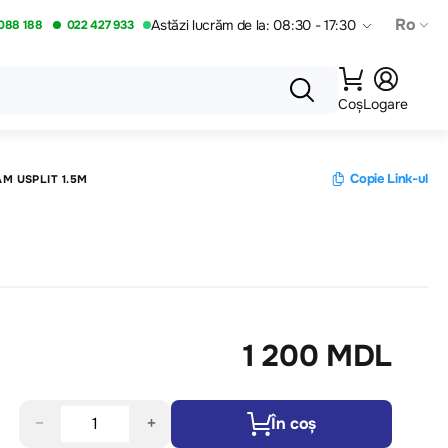
Ro
Astăzi lucrăm de la: 08:30 - 17:30
088 188
022 427 933
Coș
Logare
Copie Link-ul
M USPLIT 1.5M
1 200 MDL
−
+
În coș