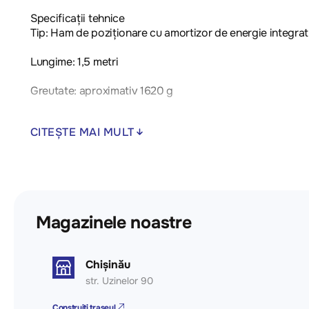
Specificații tehnice
Tip: Ham de poziționare cu amortizor de energie integrat
Lungime: 1,5 metri
Greutate: aproximativ 1620 g
Materiale:
CITEȘTE MAI MULT
Cămașă: Poliester
Căptușeală: Bumbac
Amortizor de energie: Poliuretan
Magazinele noastre
Conectori:
Conector de bază: Oțel galvanizat, cu deschidere de 18 
Chișinău
str. Uzinelor 90
Conectori de ancorare: Oțel galvanizat, cu deschidere d
Construiți traseul