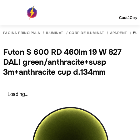
Caută
Coș
PAGINA PRINCIPALĂ
ILUMINAT
CORP DE ILUMINAT
APARENT
FUT
Futon S 600 RD 460lm 19 W 827
DALI green/anthracite+susp
3m+anthracite cup d.134mm
Loading...