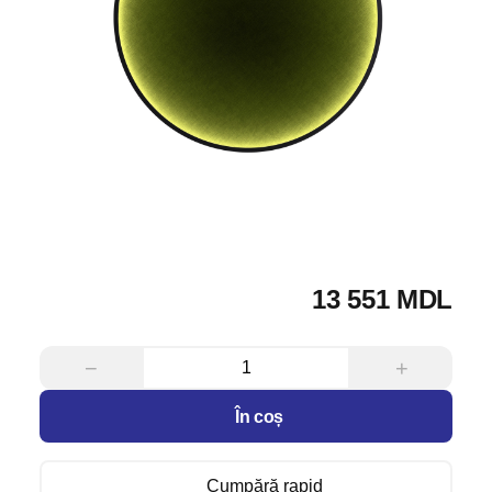
13 551 MDL
−
+
În coș
Cumpără rapid