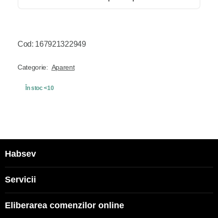
Cod: 167921322949
Categorie:
Aparent
În stoc <10
Habsev
Servicii
Eliberarea comenzilor online