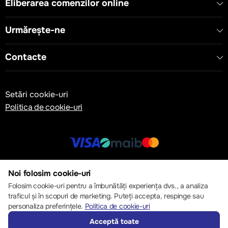
Eliberarea comenzilor online
- Test Voltage (AC): 4000 VAC
- Insulation: PVC
- Filler: PE
Urmărește-ne
- Sheath: PVC
- Current Type: AC
Contacte
- Minimum Bending Radius: 12 x D mm
- Temperature Range: 70 °C
- Minimum Installation Temperature: 5 °C
- Short Circuit Temperature: 160 °C
Setări cookie-uri
- Standard: TS IEC 60502-1
Politica de cookie-uri
- Flame Retardant Test: IEC 60332-1
© 2013 – 2026 ECOM
Noi folosim cookie-uri
Folosim cookie-uri pentru a îmbunătăți experiența dvs., a analiza
traficul și în scopuri de marketing. Puteți accepta, respinge sau
personaliza preferințele.
Politica de cookie-uri
Acceptă toate