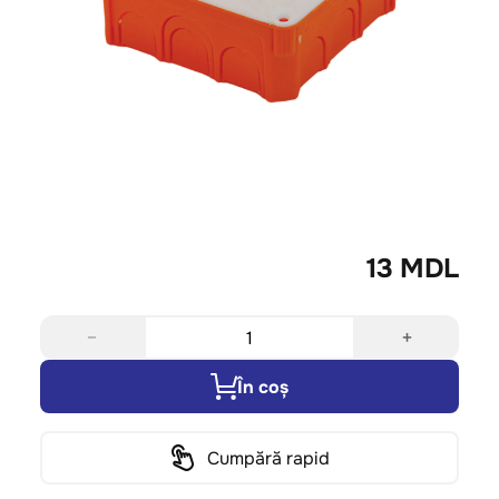
13 MDL
−
+
În coș
Cumpără rapid