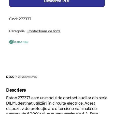
Descarcă PDF
Cod: 277377
Categorie:
Contactoare de forta
În stoc <50
DESCRIERE
REVIEWS
Descriere
Eaton 277377 este un modul de contact auxiliar din seria
DILM, destinat utilizării în circuite electrice. Acest
dispozitiv de protecție are o tensiune nominală de
operare de 6000 V și un curent maxim de 4 A. Este