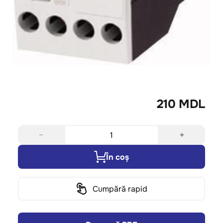
210 MDL
−
+
În coș
Cumpără rapid