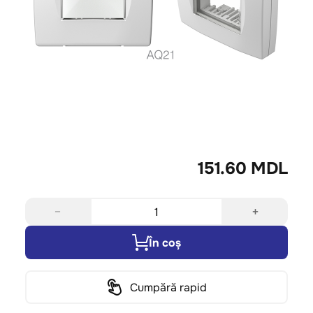
151.60 MDL
−
+
În coș
Cumpără rapid