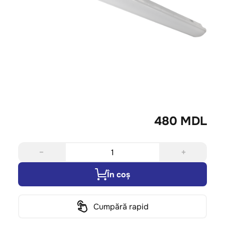
480 MDL
−
+
În coș
Cumpără rapid