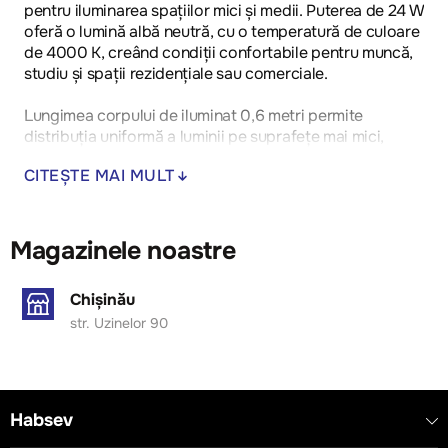
pentru iluminarea spațiilor mici și medii. Puterea de 24 W
oferă o lumină albă neutră, cu o temperatură de culoare
de 4000 K, creând condiții confortabile pentru muncă,
studiu și spații rezidențiale sau comerciale.
Lungimea corpului de iluminat 0,6 metri permite
distribuția uniformă a luminii pe suprafețe mai mici,
reducând umbrele și îmbunătățind vizibilitatea.
CITEȘTE MAI MULT
Construcția realizată din materiale de calitate asigură
durabilitate și fiabilitate în exploatare. Instalarea simplă
permite montarea rapidă pe tavan sau pe perete.
Magazinele noastre
Chișinău
str. Uzinelor 90
Habsev