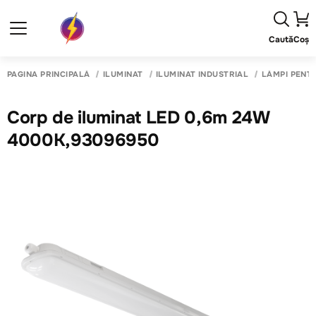
Caută
Coș
PAGINA PRINCIPALĂ
ILUMINAT
ILUMINAT INDUSTRIAL
LĂMPI PENTR
Corp de iluminat LED 0,6m 24W
4000K,93096950