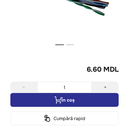
6.60 MDL
−
+
În coș
Cumpără rapid