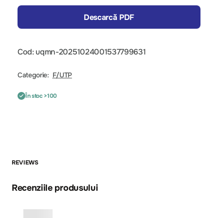
Descarcă PDF
Cod: uqmn-20251024001537799631
Categorie:
F/UTP
În stoc >100
REVIEWS
Recenziile produsului