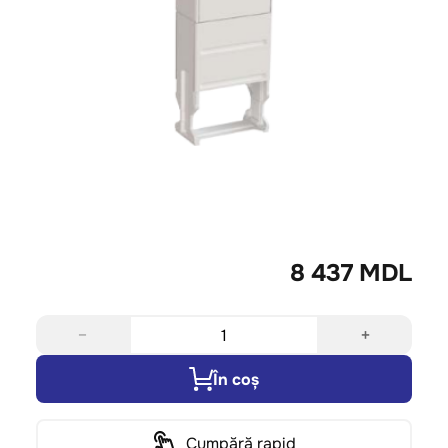
8 437 MDL
−
+
În coș
Cumpără rapid