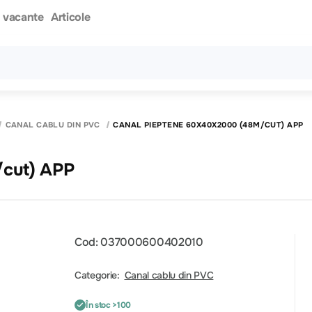
i vacante
Articole
Toate rezultatele căutării [0 de produse]
CANAL CABLU DIN PVC
CANAL PIEPTENE 60X40X2000 (48M/CUT) APP
/cut) APP
Cod: 037000600402010
Categorie:
Canal cablu din PVC
În stoc >100