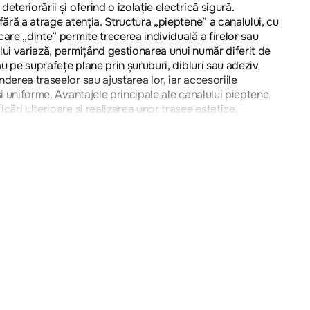
teriorării și oferind o izolație electrică sigură.
fără a atrage atenția. Structura „pieptene” a canalului, cu
are „dinte” permite trecerea individuală a firelor sau
lui variază, permițând gestionarea unui număr diferit de
au pe suprafețe plane prin șuruburi, dibluri sau adeziv
derea traseelor sau ajustarea lor, iar accesoriile
și uniforme. Avantajele principale ale canalului pieptene
ări ulterioare și realizarea unor trasee estetice,