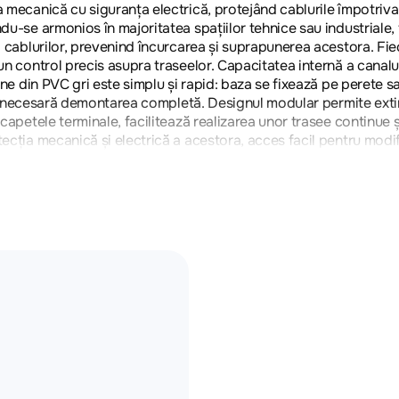
mecanică cu siguranța electrică, protejând cablurile împotriva de
du-se armonios în majoritatea spațiilor tehnice sau industriale, 
a cablurilor, prevenind încurcarea și suprapunerea acestora. Fiec
 un control precis asupra traseelor. Capacitatea internă a canalu
tene din PVC gri este simplu și rapid: baza se fixează pe perete s
a fi necesară demontarea completă. Designul modular permite extin
 capetele terminale, facilitează realizarea unor trasee continue 
ecția mecanică și electrică a acestora, acces facil pentru modific