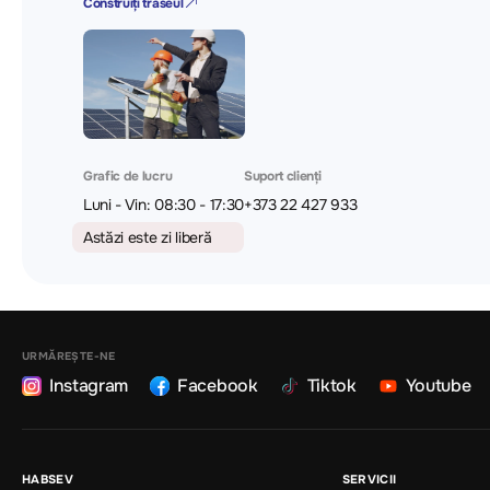
Construiți traseul
Grafic de lucru
Suport clienți
Luni - Vin: 08:30 - 17:30
+373 22 427 933
Astăzi este zi liberă
URMĂREȘTE-NE
Instagram
Facebook
Tiktok
Youtube
HABSEV
SERVICII