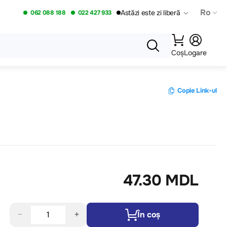
Ro
Astăzi este zi liberă
062 088 188
022 427 933
Coș
Logare
Copie Link-ul
47.30 MDL
−
+
În coș