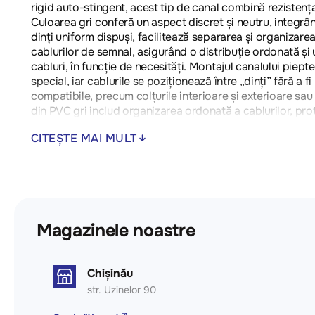
rigid auto-stingent, acest tip de canal combină rezistența 
Culoarea gri conferă un aspect discret și neutru, integrân
dinți uniform dispuși, facilitează separarea și organizare
cablurilor de semnal, asigurând o distribuție ordonată și
cabluri, în funcție de necesități. Montajul canalului piep
special, iar cablurile se poziționează între „dinți” fără 
compatibile, precum colțurile interioare și exterioare sau
din PVC gri includ organizarea ordonată a cablurilor, prot
ordonate și funcționale.
CITEȘTE MAI MULT
Magazinele noastre
Chișinău
str. Uzinelor 90