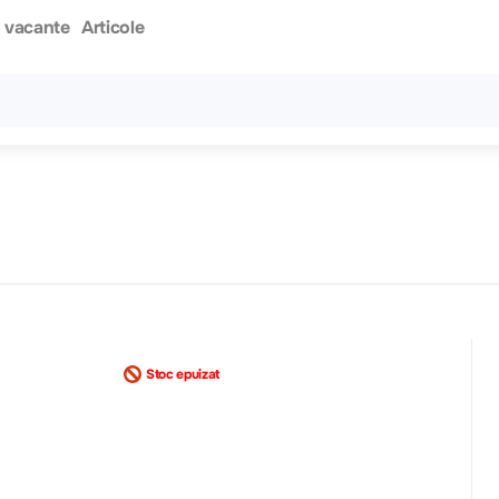
i vacante
Articole
Toate rezultatele căutării [0 de produse]
Stoc epuizat