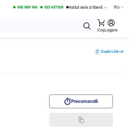
Ro
Astăzi este zi liberă
062 088 188
022 427 933
Coș
Logare
Copie Link-ul
Precomandă