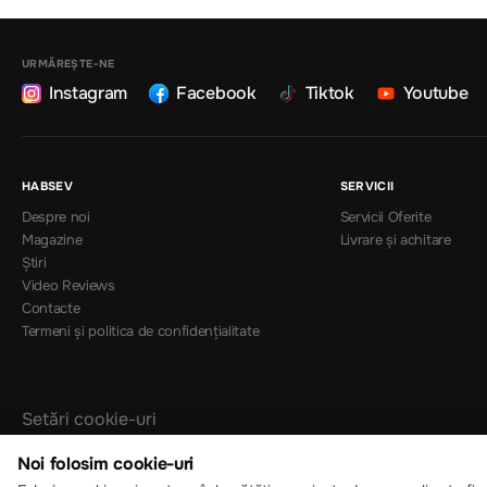
URMĂREȘTE-NE
Instagram
Facebook
Tiktok
Youtube
HABSEV
SERVICII
Despre noi
Servicii Oferite
Magazine
Livrare și achitare
Știri
Video Reviews
Contacte
Termeni și politica de confidențialitate
Setări cookie-uri
Politica de cookie-uri
Noi folosim cookie-uri