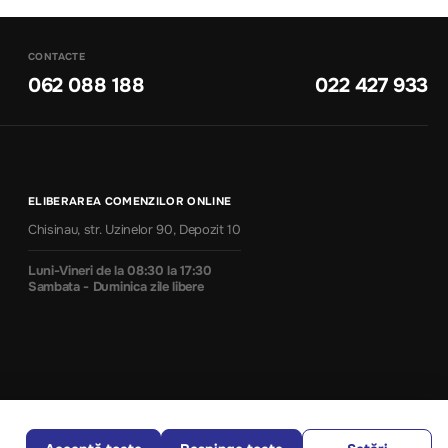
CONTACTE
062 088 188
022 427 933
ELIBERAREA COMENZILOR ONLINE
Chisinau, str. Uzinelor 90, Depozit 10
Luni-Vineri de la 08:30 la 17:30
Sambata - Duminica zile libere