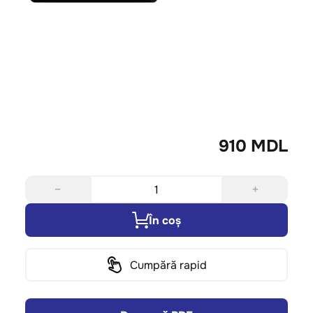
910 MDL
−
+
În coș
Cumpără rapid