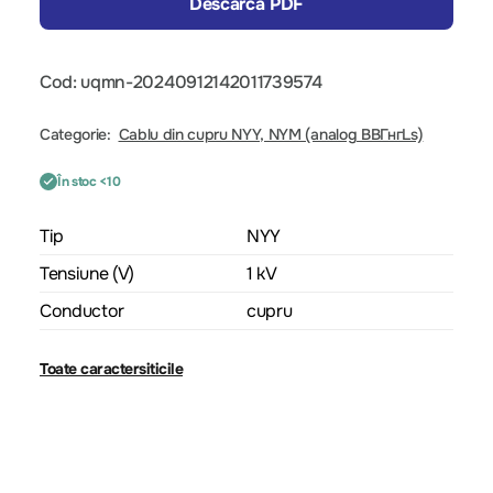
Descarcă PDF
Cod: uqmn-20240912142011739574
Categorie:
Cablu din cupru NYY, NYM (analog ВВГнгLs)
În stoc <10
Tip
NYY
Tensiune (V)
1 kV
Conductor
cupru
Toate caractersiticile