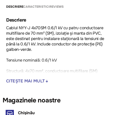
DESCRIERE
CARACTERISTICI
REVIEWS
Descriere
Cablul NYY-J 4x70SM 0.6/1 kV cu patru conductoare
multifilare de 70 mm² (SM), izolație și manta din PVC,
este destinat pentru instalare staționară la tensiuni de
până la 0.6/1 kV. Include conductor de protecție (PE)
galben-verde.
Tensiune nominală: 0.6/1 kV
Structură: 4x70 mm², conductoare multifilare (SM)
CITEȘTE MAI MULT
Temperatura de operare: -5°C până la +70°C
Aplicații: instalare în pământ, canale sau pe structuri de
cabluri
Magazinele noastre
Ambalare: bobină
Chișinău