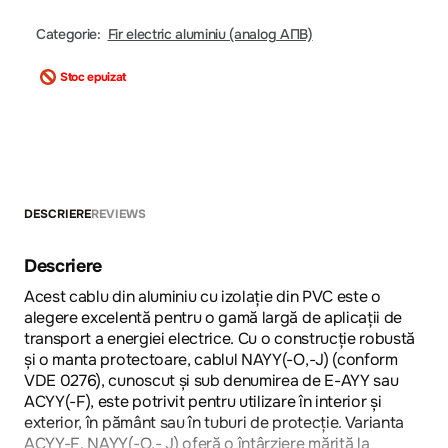
Categorie:
Fir electric aluminiu (analog АПВ)
Stoc epuizat
DESCRIERE
REVIEWS
Descriere
Acest cablu din aluminiu cu izolație din PVC este o
alegere excelentă pentru o gamă largă de aplicații de
transport a energiei electrice. Cu o construcție robustă
și o manta protectoare, cablul NAYY(-O,-J) (conform
VDE 0276), cunoscut și sub denumirea de E-AYY sau
ACYY(-F), este potrivit pentru utilizare în interior și
exterior, în pământ sau în tuburi de protecție. Varianta
ACYY-F, NAYY(-O,- J) oferă o întârziere mărită la