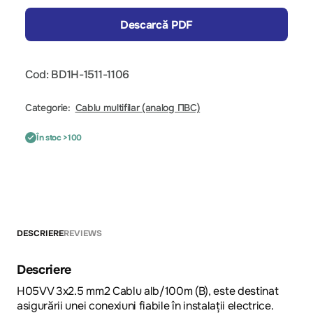
Descarcă PDF
Cod: BD1H-1511-1106
Categorie:
Cablu multifilar (analog ПВС)
În stoc >100
DESCRIERE
REVIEWS
Descriere
H05VV 3x2.5 mm2 Cablu alb/100m (B), este destinat
asigurării unei conexiuni fiabile în instalații electrice.