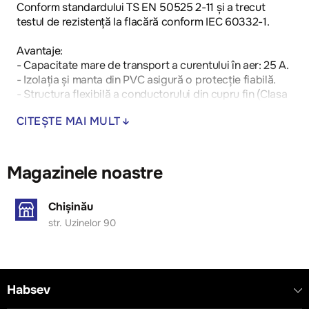
Conform standardului TS EN 50525 2-11 și a trecut
testul de rezistență la flacără conform IEC 60332-1.
Avantaje:
- Capacitate mare de transport a curentului în aer: 25 A.
- Izolația și manta din PVC asigură o protecție fiabilă.
- Structura flexibilă a conductorului din cupru fin (Clasa
5).
CITEȘTE MAI MULT
Se aplică în diverse instalații electrice, unde este
necesară o conexiune fiabilă și sigură.
Magazinele noastre
Caracteristici tehnice:
- 3x2,5 mm²
Chișinău
- Diametru: 9.87 mm
str. Uzinelor 90
- Rezistență: 7.98 Ω/km
- Greutate: 161.34 kg/km
- Clasă: A
- Capacitate de transport a curentului în aer: 25 A
- Structura conductorului: Fine Stranded Copper (Class
Habsev
5)