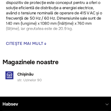
dispozitiv de protecție este conceput pentru a oferi o
soluție eficientă de distribuție a energiei electrice,
având o tensiune nominală de operare de 415 V AC și o
frecvență de 50 Hz / 60 Hz. Dimensiunile sale sunt de
140 mm (lungime) x 1080 mm (înălțime) x 760 mm
(lățime), iar greutatea este de 20.9 kg.
Panoul este realizat din oțel și are un grad de protecție
CITEȘTE MAI MULT
IP30, fiind destinat utilizării în medii interioare. Este
compatibil cu diverse aplicații electrice și respectă
standardele de conformitate RoHS, IEC/EN 62208,
IEC/EN 61439-1 și IEC/EN 61439-3.
Magazinele noastre
- Dispozitiv de protecție: panou de distribuție, 6 poli
Chișinău
- Tensiune nominală de operare: 415 V AC
str. Uzinelor 90
- Frecvență: 50 Hz / 60 Hz
- Dimensiuni: 140 mm x 1080 mm x 760 mm
- Greutate: 20.9 kg
- Conformitate: RoHS
- Lățime de montaj: 33 SU
Habsev
- Curent maxim: nu este specificat