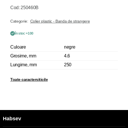
Cod: 250460B
Categorie:
Colier plastic - Banda de strangere
În stoc >100
Culoare
negre
Grosime, mm
4.6
Lungime, mm
250
Toate caractersiticile
Habsev