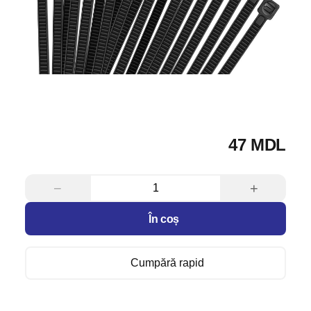
47 MDL
−
+
În coș
Cumpără rapid