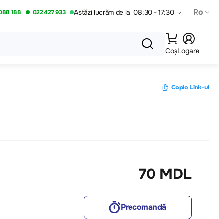
Ro
Astăzi lucrăm de la: 08:30 - 17:30
088 188
022 427 933
Coș
Logare
Copie Link-ul
70 MDL
Precomandă