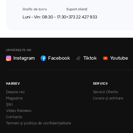
Grafic de lucru
Suport clienți
Luni - Vin: 08:30 - 17:30
+373 22 427 933
URMĂREȘTE-NE
Instagram
Facebook
Tiktok
Youtube
HABSEV
SERVICII
Despre noi
Servicii Oferite
Magazine
Livrare și achitare
Știri
Video Reviews
Contacte
Termeni și politica de confidențialitate