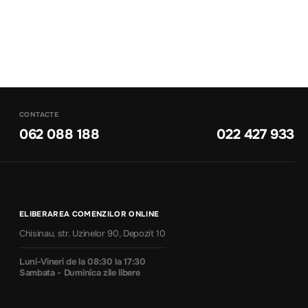
CONTACTE
062 088 188
022 427 933
ELIBERAREA COMENZILOR ONLINE
Chisinau, str. Uzinelor 90, Depozit 10
Luni-Vineri de la 08:30 la 17:30
Sambata - Duminica zile libere