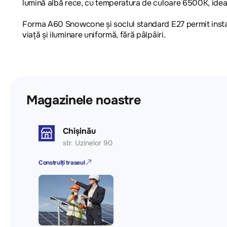
lumină albă rece, cu temperatura de culoare 6500K, ideală 
Forma A60 Snowcone și soclul standard E27 permit instal
viață și iluminare uniformă, fără pâlpâiri.
Magazinele noastre
Chișinău
str. Uzinelor 90
Construiți traseul