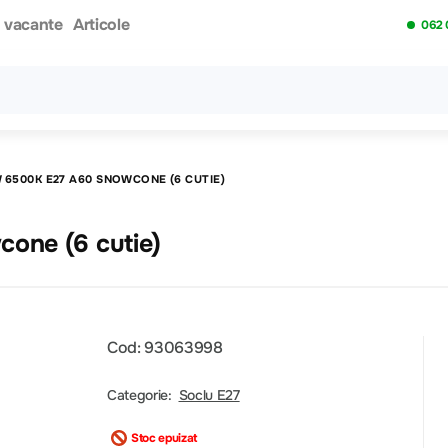
i vacante
Articole
062 
Toate rezultatele căutării [0 de produse]
W 6500K E27 A60 SNOWCONE (6 CUTIE)
one (6 cutie)
Cod: 93063998
Categorie:
Soclu E27
Stoc epuizat