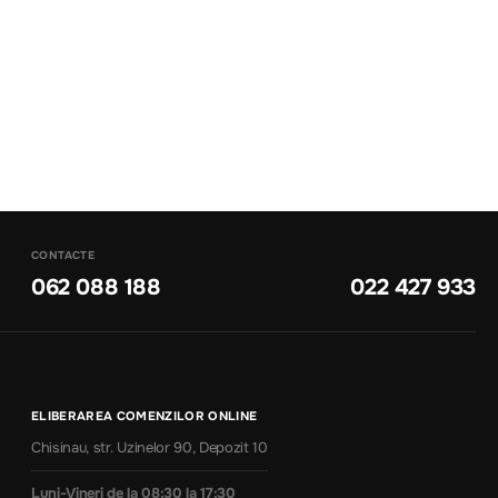
CONTACTE
062 088 188
022 427 933
ELIBERAREA COMENZILOR ONLINE
Chisinau, str. Uzinelor 90, Depozit 10
Luni-Vineri de la 08:30 la 17:30