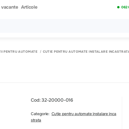
i vacante
Articole
062 
Toate rezultatele căutării [0 de produse]
II PENTRU AUTOMATE
CUTIE PENTRU AUTOMATE INSTALARE INCASTRAT
m
Cod: 32-20000-016
Categorie:
Cutie pentru automate instalare inca
strata