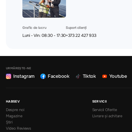
Grafic de lucru
Suport clienți
Luni - Vin: 08:30 - 17:30
+373 22 427 933
URMĂREȘTE-NE
Instagram
Facebook
Tiktok
Youtube
HABSEV
SERVICII
Despre noi
Servicii Oferite
Magazine
Livrare și achitare
Știri
Video Reviews