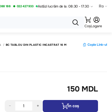
Ro
Astăzi lucrăm de la: 08:30 - 17:30
088 188
022 427 933
Coș
Logare
Copie Link-ul
A
BC TABLOU DIN PLASTIC INCASTRAT 16 M
150 MDL
−
+
În coș