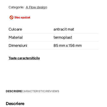
Categorie:
A Flow design
Stoc epuizat
Culoare
antracit mat
Material
termoplast
Dimensiuni
85 mm x 156 mm
Toate caractersiticile
DESCRIERE
CARACTERISTICI
REVIEWS
Descriere