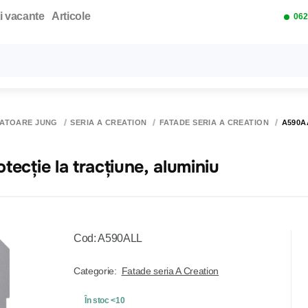
i vacante
Articole
062
Toate rezultatele căutării [0 de produse]
UPATOARE JUNG
SERIA A CREATION
FATADE SERIA A CREATION
A590A
ecție la tracțiune, aluminiu
Cod: A590ALL
Categorie:
Fatade seria A Creation
În stoc <10