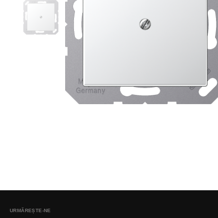
URMĂREȘTE-NE