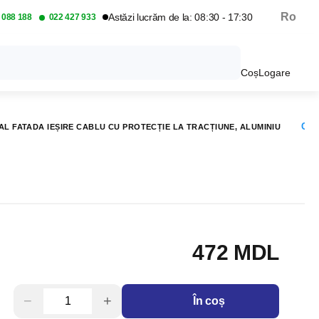
Ro
Astăzi lucrăm de la: 08:30 - 17:30
 088 188
022 427 933
Coș
Logare
Copi
AL FATADA IEȘIRE CABLU CU PROTECȚIE LA TRACȚIUNE, ALUMINIU
472 MDL
−
+
În coș