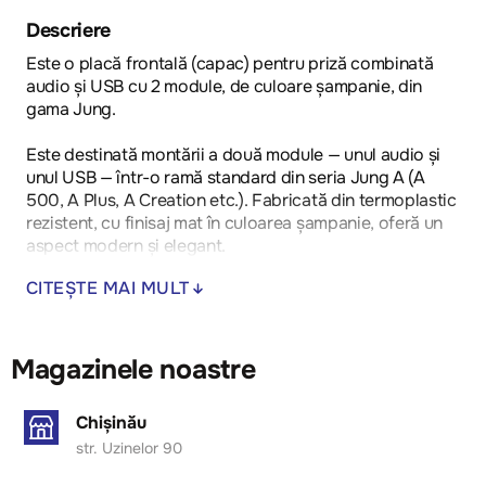
Descriere
Еste o placă frontală (capac) pentru priză combinată
audio și USB cu 2 module, de culoare șampanie, din
gama Jung.
Este destinată montării a două module — unul audio și
unul USB — într-o ramă standard din seria Jung A (A
500, A Plus, A Creation etc.). Fabricată din termoplastic
rezistent, cu finisaj mat în culoarea șampanie, oferă un
aspect modern și elegant.
CITEȘTE MAI MULT
Asigură acces facil la porturile audio și USB,
protejându-le împotriva prafului și deteriorării
mecanice. Potrivită pentru interioare contemporane cu
o paletă caldă de culori.
Magazinele noastre
Chișinău
str. Uzinelor 90