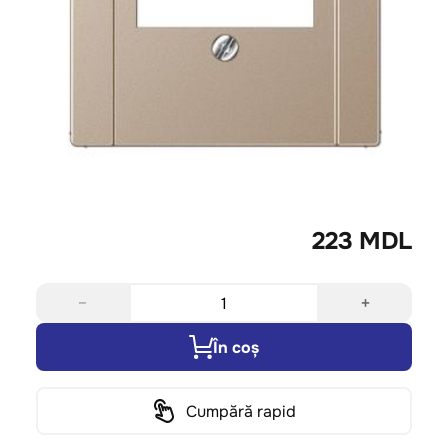
223 MDL
−
+
În coș
Cumpără rapid