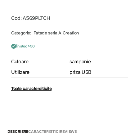
Cod: A569PLTCH
Categorie:
Fatade seria A Creation
În stoc >50
Culoare
sampanie
Utilizare
priza USB
Toate caractersiticile
DESCRIERE
CARACTERISTICI
REVIEWS