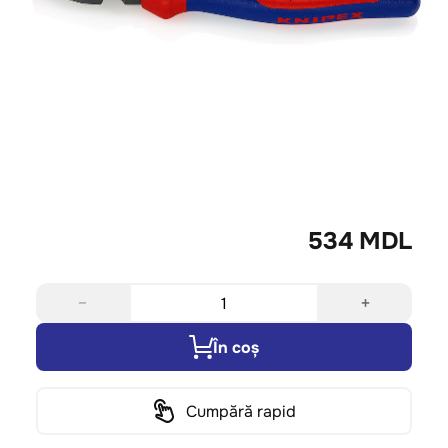
534 MDL
−
+
În coș
Cumpără rapid