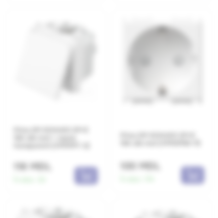
Priza 2M SCHUKO 2P+E
Priza 2M SCHUKO 2P+E
16A alb mat + capac
16A alb mat (VM10MW-P)
transparent (VM11MT-U)
100 MDL
118 MDL
În stoc:
174
În stoc:
33