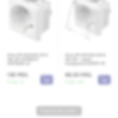
Priza 2M SCHUKO 2P+E
Priza 2M SCHUKO 2P+E
16A alb ANTIBACT
16A alb + capac
(VM10AW-U)
transparent (VM11PT-P)
135 MDL
96.30 MDL
În stoc:
10
În stoc:
318
încarcă mai mult