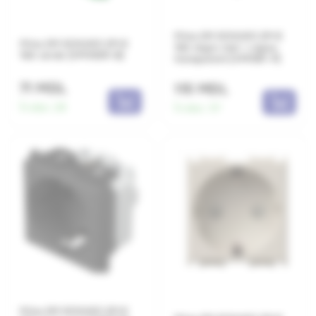
Priza 2M SCHUKO 2P+E
Priza 2M SCHUKO 2P+E
16A negru mat + capac
16A verde (VM10GR-B)
transparent (VM11BT-P)
71 MDL
115 MDL
În stoc:
29
În stoc:
57
Priza 2M SCHUKO 2P+E