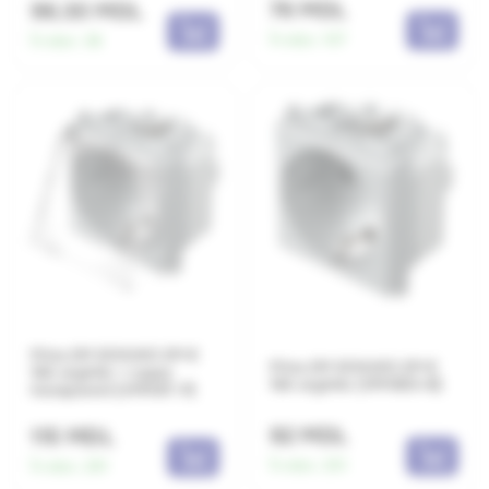
76 MDL
96.30 MDL
În stoc:
107
În stoc:
36
Priza 2M SCHUKO 2P+E
Priza 2M SCHUKO 2P+E
16A argintiu + capac
16A argintiu (VM10ES-B)
transparent (VM11ST-P)
92 MDL
115 MDL
În stoc:
251
În stoc:
291