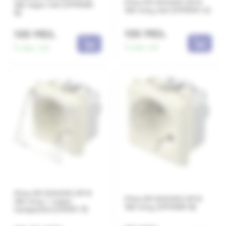
Priza 2M SCHUKO 2P+E
16A negru mat (VM10SB-
16A ivory mat (VM10MI-U)
B)
100 MDL
100 MDL
În stoc:
64
În stoc:
124
Priza 2M SCHUKO 2P+E
Priza 2M SCHUKO 2P+E
16A ivory + capac
16A ivory (VM10IW-B)
transparent (VM11IT-P)