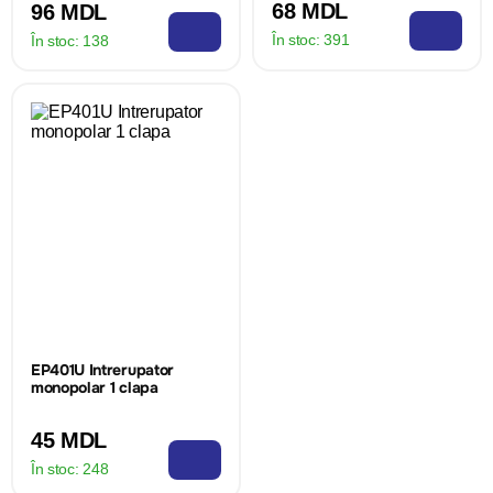
68 MDL
96 MDL
În stoc:
391
În stoc:
138
EP401U Intrerupator
monopolar 1 clapa
45 MDL
În stoc:
248