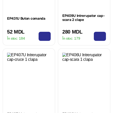
EP409U Intrerupator cap-
EP431U Buton comanda
scara 2 clape
52 MDL
280 MDL
În stoc:
184
În stoc:
179