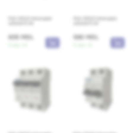
PL6-C63/3 Intreruptor
PL6-C50/3 Intreruptor
automat 6 kA
automat 6 kA
605 MDL
590 MDL
În stoc:
16
În stoc:
10