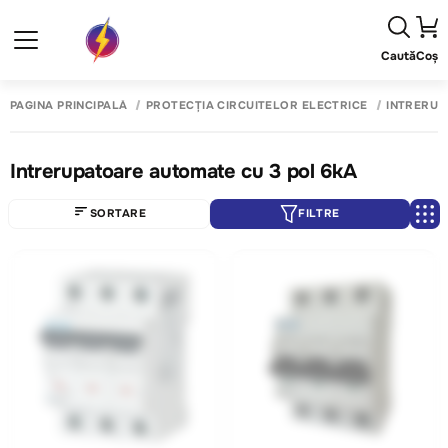
Caută
Coș
PAGINA PRINCIPALĂ
PROTECȚIA CIRCUITELOR ELECTRICE
INTRERUP
Intrerupatoare automate cu 3 pol 6kA
SORTARE
FILTRE