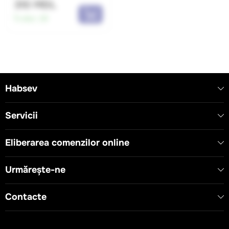
310 MDL
În stoc:
29
Habsev
Servicii
Eliberarea comenzilor online
Urmărește-ne
Contacte