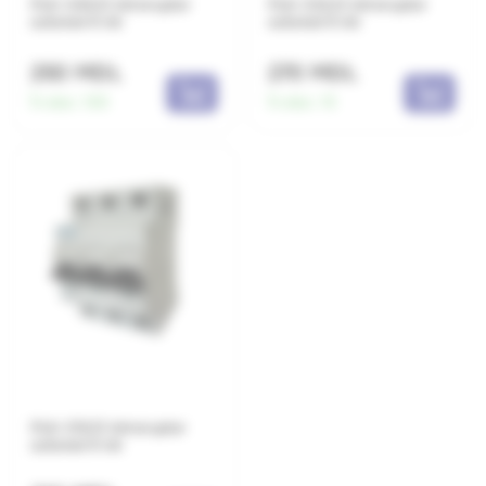
PL6-C40/3 Intreruptor
PL6-C32/3 Intreruptor
automat 6 kA
automat 6 kA
250 MDL
270 MDL
În stoc:
100
În stoc:
15
PL6-C10/3 Intreruptor
automat 6 kA