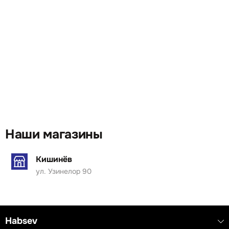
Наши магазины
Кишинёв
ул. Узинелор 90
Habsev