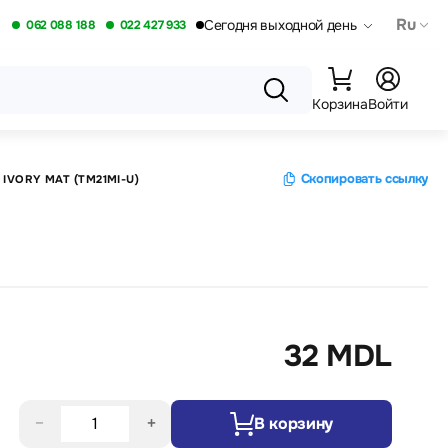
Ru
Сегодня выходной день
062 088 188
022 427 933
Корзина
Войти
Скопировать ссылку
 IVORY MAT (TM21MI-U)
32 MDL
−
+
В корзину