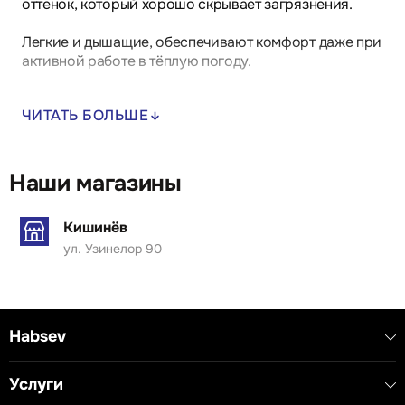
оттенок, который хорошо скрывает загрязнения.
Легкие и дышащие, обеспечивают комфорт даже при
активной работе в тёплую погоду.
Эргономичный крой с удобными карманами для
ЧИТАТЬ БОЛЬШЕ
инструментов и мелочей.
Подходят для строительных, производственных и
сервисных работ в летний период.
Наши магазины
Кишинёв
ул. Узинелор 90
Habsev
Услуги